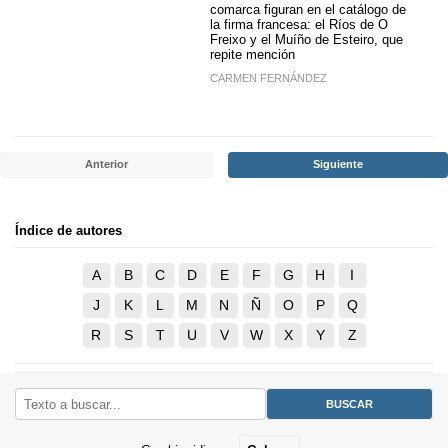
comarca figuran en el catálogo de
la firma francesa: el Ríos de O
Freixo y el Muíño de Esteiro, que
repite mención
CARMEN FERNÁNDEZ
Anterior
Siguiente
Índice de autores
A
B
C
D
E
F
G
H
I
J
K
L
M
N
Ñ
O
P
Q
R
S
T
U
V
W
X
Y
Z