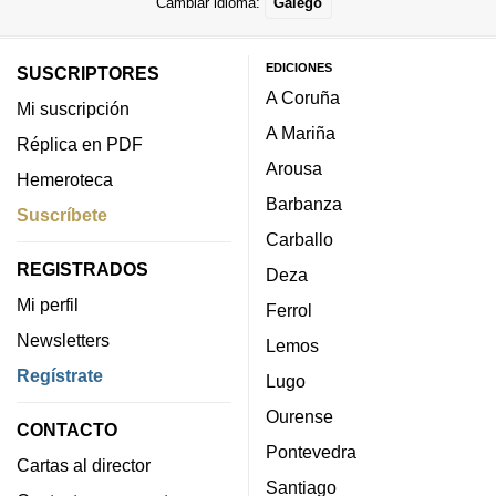
Cambiar idioma:
Galego
EDICIONES
SUSCRIPTORES
A Coruña
Mi suscripción
A Mariña
Réplica en PDF
Arousa
Hemeroteca
Barbanza
Suscríbete
Carballo
REGISTRADOS
Deza
Mi perfil
Ferrol
Newsletters
Lemos
Regístrate
Lugo
Ourense
CONTACTO
Pontevedra
Cartas al director
Santiago