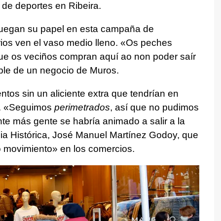
 de deportes en Ribeira.
 juegan su papel en esta campaña de
os ven el vaso medio lleno.
«Os peches
que os veciños compran aquí ao non poder saír
able de un negocio de Muros.
entos sin un aliciente extra que tendrían en
lo. «Seguimos
perimetrados
, así que no pudimos
nte más gente se habría animado a salir a la
oia Histórica, José Manuel Martínez Godoy, que
 movimiento» en los comercios.