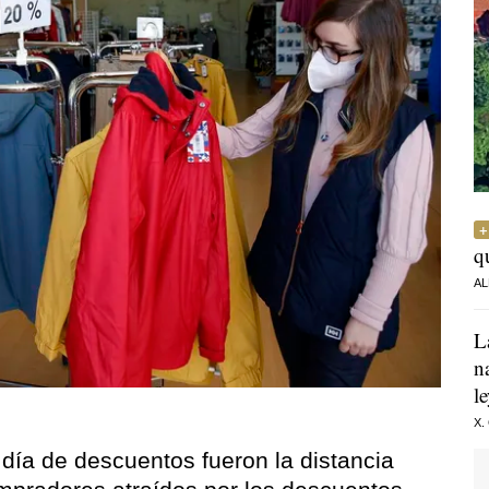
q
AL
L
n
l
X.
 día de descuentos fueron la distancia