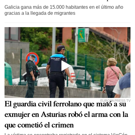
Galicia gana más de 15.000 habitantes en el último año
gracias a la llegada de migrantes
El guardia civil ferrolano que mató a su
EUROPA PRESS TV
exmujer en Asturias robó el arma con la
que cometió el crimen
La víctima se encontraba registrada en el sistema VioGén