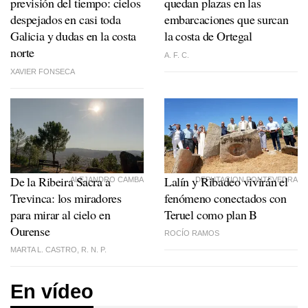
previsión del tiempo: cielos
quedan plazas en las
despejados en casi toda
embarcaciones que surcan
Galicia y dudas en la costa
la costa de Ortegal
norte
A. F. C.
XAVIER FONSECA
De la Ribeira Sacra a
Lalín y Ribadeo vivirán el
ALEJANDRO CAMBA
DEPUTACION PONTEVEDRA
Trevinca: los miradores
fenómeno conectados con
para mirar al cielo en
Teruel como plan B
Ourense
ROCÍO RAMOS
MARTA L. CASTRO, R. N. P.
En vídeo