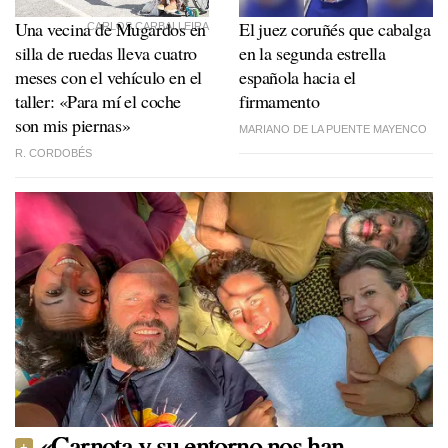
Una vecina de Mugardos en
El juez coruñés que cabalga
CARLOS CARBALLEIRA
silla de ruedas lleva cuatro
en la segunda estrella
meses con el vehículo en el
española hacia el
taller: «Para mí el coche
firmamento
son mis piernas»
MARIANO DE LA PUENTE MAYENCO
R. CORDOBÉS
«Carnota y su entorno nos han