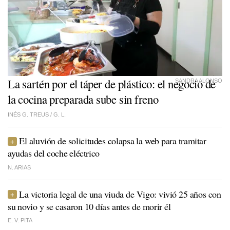
La sartén por el táper de plástico: el negocio de
SANDRA ALONSO
la cocina preparada sube sin freno
INÉS G. TREUS /
G. L.
El aluvión de solicitudes colapsa la web para tramitar
ayudas del coche eléctrico
N. ARIAS
La victoria legal de una viuda de Vigo: vivió 25 años con
su novio y se casaron 10 días antes de morir él
E. V. PITA