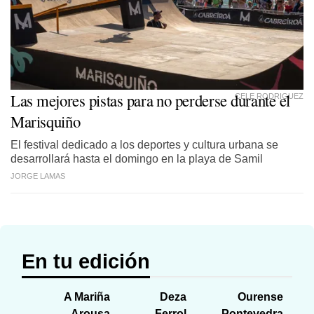
Las mejores pistas para no perderse durante el
CELE RODRIGUEZ
Marisquiño
El festival dedicado a los deportes y cultura urbana se
desarrollará hasta el domingo en la playa de Samil
JORGE LAMAS
En tu edición
A Mariña
Deza
Ourense
Arousa
Ferrol
Pontevedra