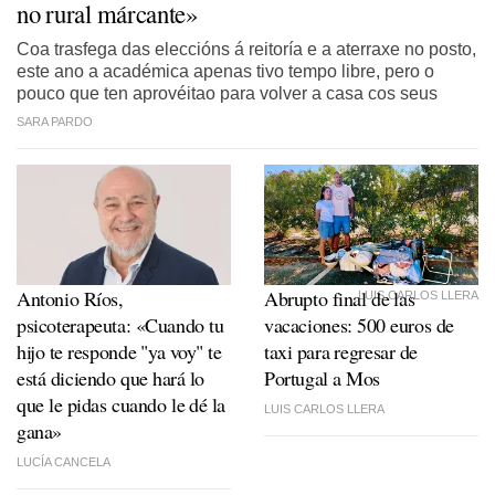
no rural márcante»
Coa trasfega das eleccións á reitoría e a aterraxe no posto,
este ano a académica apenas tivo tempo libre, pero o
pouco que ten aprovéitao para volver a casa cos seus
SARA PARDO
Antonio Ríos,
Abrupto final de las
LUIS CARLOS LLERA
psicoterapeuta: «Cuando tu
vacaciones: 500 euros de
hijo te responde "ya voy" te
taxi para regresar de
está diciendo que hará lo
Portugal a Mos
que le pidas cuando le dé la
LUIS CARLOS LLERA
gana»
LUCÍA CANCELA