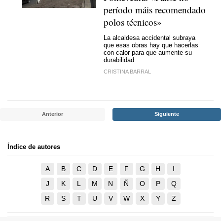
período máis recomendado
polos técnicos
»
La alcaldesa accidental subraya
que esas obras hay que hacerlas
con calor para que aumente su
durabilidad
CRISTINA BARRAL
Anterior
Siguiente
Índice de autores
A
B
C
D
E
F
G
H
I
J
K
L
M
N
Ñ
O
P
Q
R
S
T
U
V
W
X
Y
Z