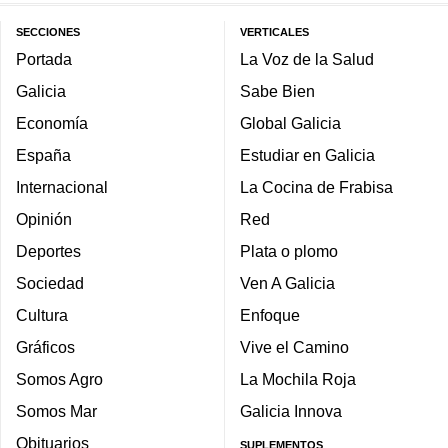
SECCIONES
VERTICALES
Portada
La Voz de la Salud
Galicia
Sabe Bien
Economía
Global Galicia
España
Estudiar en Galicia
Internacional
La Cocina de Frabisa
Opinión
Red
Deportes
Plata o plomo
Sociedad
Ven A Galicia
Cultura
Enfoque
Gráficos
Vive el Camino
Somos Agro
La Mochila Roja
Somos Mar
Galicia Innova
Obituarios
SUPLEMENTOS