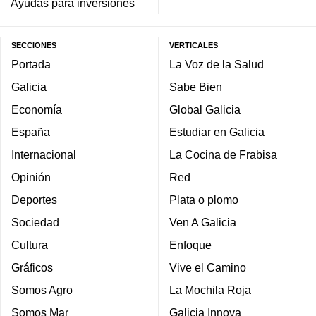
Ayudas para inversiones
SECCIONES
VERTICALES
Portada
La Voz de la Salud
Galicia
Sabe Bien
Economía
Global Galicia
España
Estudiar en Galicia
Internacional
La Cocina de Frabisa
Opinión
Red
Deportes
Plata o plomo
Sociedad
Ven A Galicia
Cultura
Enfoque
Gráficos
Vive el Camino
Somos Agro
La Mochila Roja
Somos Mar
Galicia Innova