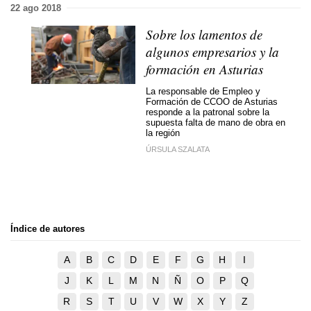
22 ago 2018
Sobre los lamentos de
algunos empresarios y la
formación en Asturias
La responsable de Empleo y
Formación de CCOO de Asturias
responde a la patronal sobre la
supuesta falta de mano de obra en
la región
ÚRSULA SZALATA
Índice de autores
A
B
C
D
E
F
G
H
I
J
K
L
M
N
Ñ
O
P
Q
R
S
T
U
V
W
X
Y
Z