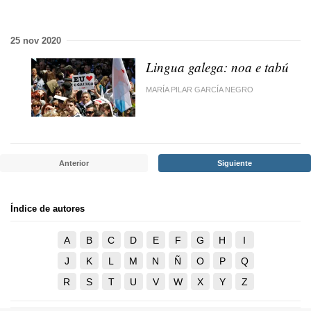
25 nov 2020
Lingua galega: noa e tabú
MARÍA PILAR GARCÍA NEGRO
Anterior
Siguiente
Índice de autores
A
B
C
D
E
F
G
H
I
J
K
L
M
N
Ñ
O
P
Q
R
S
T
U
V
W
X
Y
Z