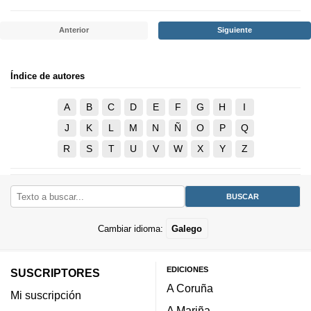
Anterior
Siguiente
Índice de autores
A
B
C
D
E
F
G
H
I
J
K
L
M
N
Ñ
O
P
Q
R
S
T
U
V
W
X
Y
Z
Cambiar idioma:
Galego
EDICIONES
SUSCRIPTORES
A Coruña
Mi suscripción
A Mariña