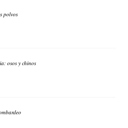
s polvos
a: osos y chinos
ombardeo