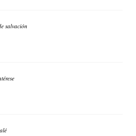
e salvación
ntérese
alé