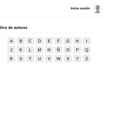
Inicia sesión
dice de autores
A
B
C
D
E
F
G
H
I
J
K
L
M
N
Ñ
O
P
Q
R
S
T
U
V
W
X
Y
Z