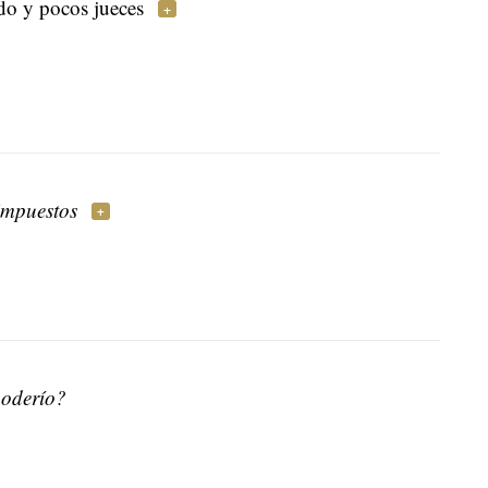
o y pocos jueces
 impuestos
poderío?