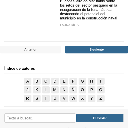
El conselleiro do Mar habló sobre
los retos del sector pesquero en la
inauguración de la feria náutica,
destacando el potencial del
municipio en la construcción naval
LAURA RÍOS
Anterior
Siguiente
Índice de autores
A
B
C
D
E
F
G
H
I
J
K
L
M
N
Ñ
O
P
Q
R
S
T
U
V
W
X
Y
Z