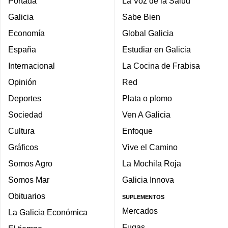
Portada
La Voz de la Salud
Galicia
Sabe Bien
Economía
Global Galicia
España
Estudiar en Galicia
Internacional
La Cocina de Frabisa
Opinión
Red
Deportes
Plata o plomo
Sociedad
Ven A Galicia
Cultura
Enfoque
Gráficos
Vive el Camino
Somos Agro
La Mochila Roja
Somos Mar
Galicia Innova
Obituarios
SUPLEMENTOS
Mercados
La Galicia Económica
Fugas