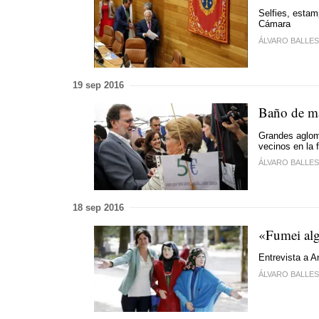
Selfies, estam
Cámara
ÁLVARO BALLE
19 sep 2016
Baño de m
Grandes aglom
vecinos en la f
ÁLVARO BALLE
18 sep 2016
«Fumei alg
Entrevista a 
ÁLVARO BALLE