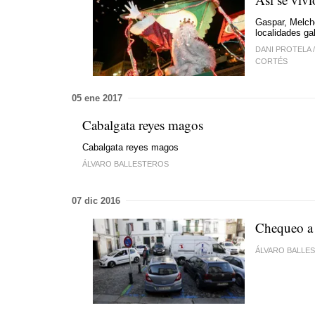
Gaspar, Melcho
localidades ga
DANI PROTELA
CORTÉS
05 ene 2017
Cabalgata reyes magos
Cabalgata reyes magos
ÁLVARO BALLESTEROS
07 dic 2016
Chequeo a 
ÁLVARO BALLE