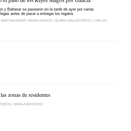
r y Baltasar se pasearon en la tarde de ayer por varias
llegas antes de pasar a entregar los regalos
/
MARTINA MISER
/
MÓNICA IRAGO
/
ÁLVARO BALLESTEROS
/
CARLOS
las zonas de residentes
STEROS
/
MARGA MOSTEIRO