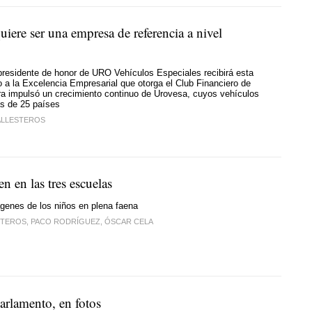
iere ser una empresa de referencia a nivel
presidente de honor de URO Vehículos Especiales recibirá esta
o a la Excelencia Empresarial que otorga el Club Financiero de
ra impulsó un crecimiento continuo de Urovesa, cuyos vehículos
ás de 25 países
BALLESTEROS
n en las tres escuelas
genes de los niños en plena faena
STEROS, PACO RODRÍGUEZ, ÓSCAR CELA
arlamento, en fotos