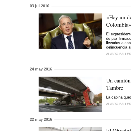
03 jul 2016
«Hay un de
Colombia
El expresident
de paz firmado
llevadas a cab
delincuencia 
ÁLVARO BALLE
24 may 2016
Un camión 
Tambre
La cabina qued
ÁLVARO BALLE
22 may 2016
El Obradoi