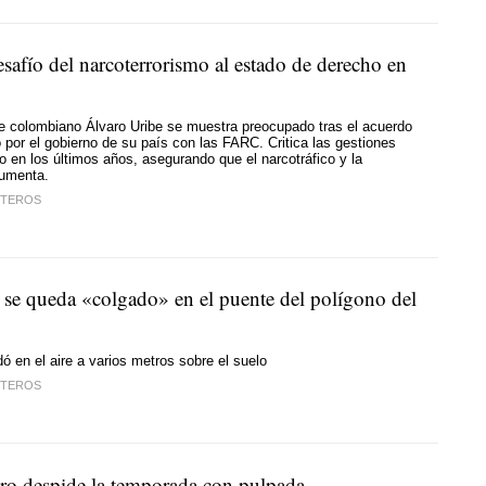
safío del narcoterrorismo al estado de derecho en
»
e colombiano Álvaro Uribe se muestra preocupado tras el acuerdo
 por el gobierno de su país con las FARC. Critica las gestiones
o en los últimos años, asegurando que el narcotráfico y la
aumenta.
STEROS
se queda «colgado» en el puente del polígono del
ó en el aire a varios metros sobre el suelo
STEROS
ro despide la temporada con pulpada