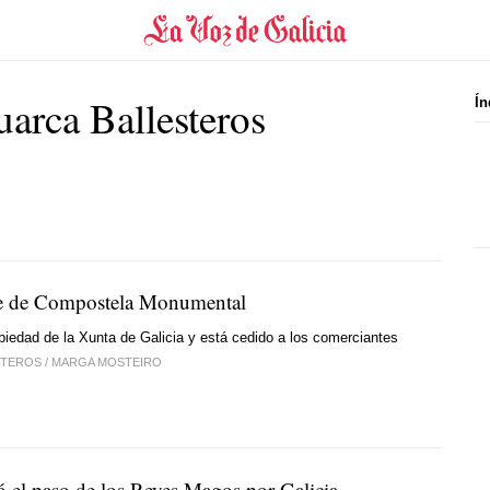
arca Ballesteros
Ín
e de Compostela Monumental
opiedad de la Xunta de Galicia y está cedido a los comerciantes
STEROS
/
MARGA MOSTEIRO
ó el paso de los Reyes Magos por Galicia