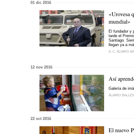
01 dic 2016
«Urovesa qu
mundial»
El fundador y 
tarde el Premi
Santiago. Sier
llegan ya a m
A. C. ÁLVARO 
12 nov 2016
Así aprende
Galería de imá
ÁLVARO BALLE
22 oct 2016
El nuevo P