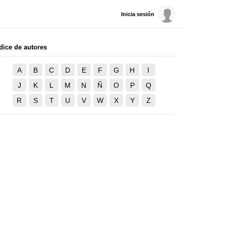
Inicia sesión
dice de autores
A
B
C
D
E
F
G
H
I
J
K
L
M
N
Ñ
O
P
Q
R
S
T
U
V
W
X
Y
Z