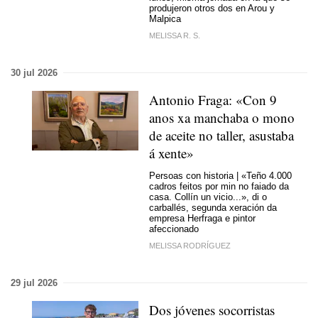
produjeron otros dos en Arou y
Malpica
MELISSA R. S.
30 jul 2026
Antonio Fraga: «Con 9
anos xa manchaba o mono
de aceite no taller, asustaba
á xente»
Persoas con historia | «Teño 4.000
cadros feitos por min no faiado da
casa. Collín un vicio...», di o
carballés, segunda xeración da
empresa Herfraga e pintor
afeccionado
MELISSA RODRÍGUEZ
29 jul 2026
Dos jóvenes socorristas