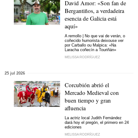
David Amor: «Son fan de
Bergantiños, a verdadeira
esencia de Galicia está
aquí»
A remollo | No que vai de verán, o
coñecido humorista deixouse ver
por Carballo ou Malpica: «Na
Laracha coñecín a Touriñán»
MELISSA RODRÍGUEZ
25 jul 2026
Corcubión abrió el
Mercado Medieval con
buen tiempo y gran
afluencia
La actriz local Judith Fernández
dará hoy el pregón, el primero en 24
ediciones
MELISSA RODRÍGUEZ