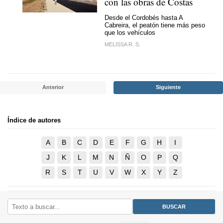
con las obras de Costas
Desde el Cordobés hasta A
Cabreira, el peatón tiene más peso
que los vehículos
MELISSA R. S.
Anterior
Siguiente
Índice de autores
A
B
C
D
E
F
G
H
I
J
K
L
M
N
Ñ
O
P
Q
R
S
T
U
V
W
X
Y
Z