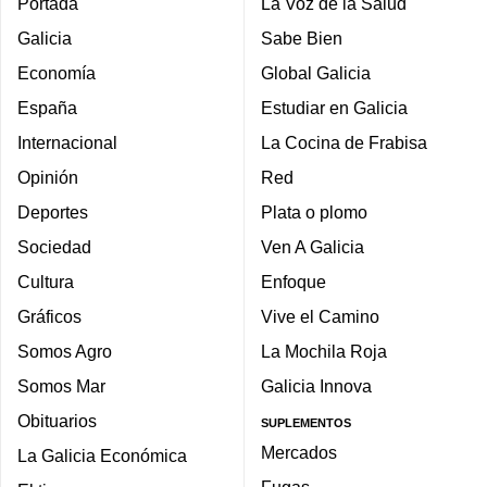
Portada
La Voz de la Salud
Galicia
Sabe Bien
Economía
Global Galicia
España
Estudiar en Galicia
Internacional
La Cocina de Frabisa
Opinión
Red
Deportes
Plata o plomo
Sociedad
Ven A Galicia
Cultura
Enfoque
Gráficos
Vive el Camino
Somos Agro
La Mochila Roja
Somos Mar
Galicia Innova
Obituarios
SUPLEMENTOS
Mercados
La Galicia Económica