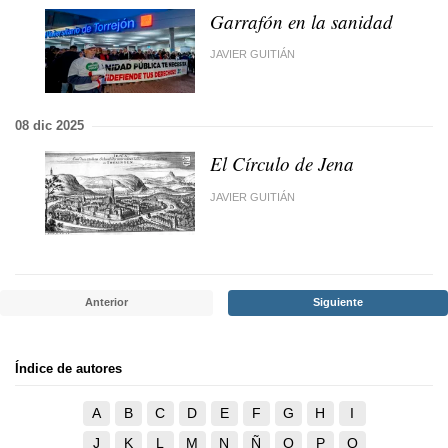
Garrafón en la sanidad
JAVIER GUITIÁN
08 dic 2025
El Círculo de Jena
JAVIER GUITIÁN
Anterior
Siguiente
Índice de autores
A
B
C
D
E
F
G
H
I
J
K
L
M
N
Ñ
O
P
Q