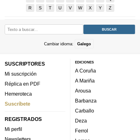
R
S
T
U
V
W
X
Y
Z
Cambiar idioma:
Galego
EDICIONES
SUSCRIPTORES
A Coruña
Mi suscripción
A Mariña
Réplica en PDF
Arousa
Hemeroteca
Barbanza
Suscríbete
Carballo
REGISTRADOS
Deza
Mi perfil
Ferrol
Newsletters