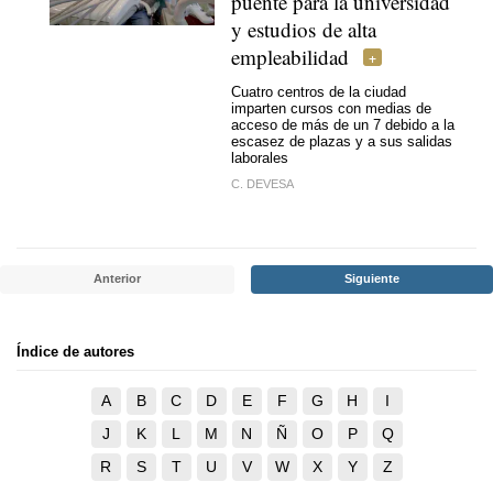
puente para la universidad
y estudios de alta
empleabilidad
Cuatro centros de la ciudad
imparten cursos con medias de
acceso de más de un 7 debido a la
escasez de plazas y a sus salidas
laborales
C. DEVESA
Anterior
Siguiente
Índice de autores
A
B
C
D
E
F
G
H
I
J
K
L
M
N
Ñ
O
P
Q
R
S
T
U
V
W
X
Y
Z