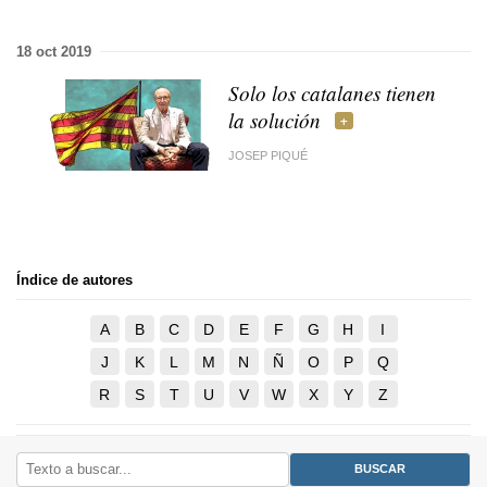
18 oct 2019
Solo los catalanes tienen
la solución
JOSEP PIQUÉ
Índice de autores
A
B
C
D
E
F
G
H
I
J
K
L
M
N
Ñ
O
P
Q
R
S
T
U
V
W
X
Y
Z