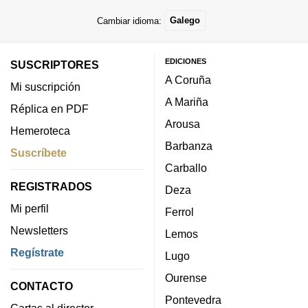
Cambiar idioma:
Galego
EDICIONES
SUSCRIPTORES
A Coruña
Mi suscripción
A Mariña
Réplica en PDF
Arousa
Hemeroteca
Barbanza
Suscríbete
Carballo
REGISTRADOS
Deza
Mi perfil
Ferrol
Newsletters
Lemos
Regístrate
Lugo
Ourense
CONTACTO
Pontevedra
Cartas al director