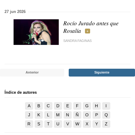
27 jun 2026
Rocío Jurado antes que
Rosalía
SANDRA FAGINAS
Anterior
Siguiente
Índice de autores
A
B
C
D
E
F
G
H
I
J
K
L
M
N
Ñ
O
P
Q
R
S
T
U
V
W
X
Y
Z