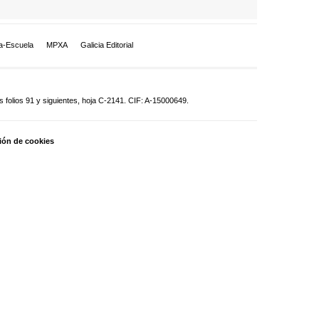
a-Escuela
MPXA
Galicia Editorial
 folios 91 y siguientes, hoja C-2141. CIF: A-15000649.
ión de cookies