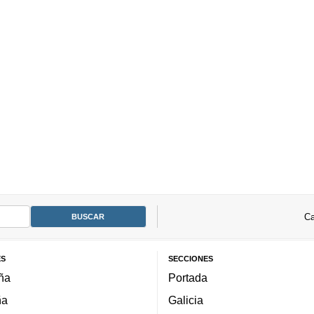
Ca
ES
SECCIONES
ña
Portada
ña
Galicia