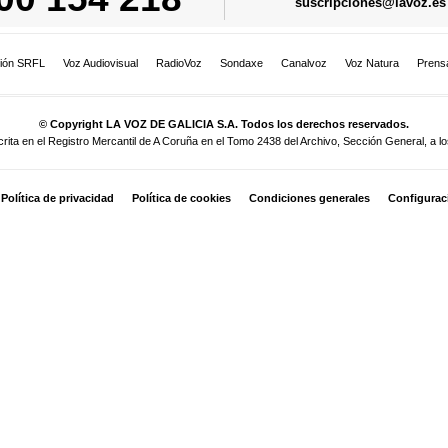
suscripciones@lavoz.es
ión SRFL
Voz Audiovisual
RadioVoz
Sondaxe
Canalvoz
Voz Natura
Prens
© Copyright LA VOZ DE GALICIA S.A. Todos los derechos reservados.
a en el Registro Mercantil de A Coruña en el Tomo 2438 del Archivo, Sección General, a los
Política de privacidad
Política de cookies
Condiciones generales
Configurac