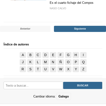
Es el cuarto fichaje del Compos
NASO CALVO
Anterior
Siguiente
Índice de autores
A
B
C
D
E
F
G
H
I
J
K
L
M
N
Ñ
O
P
Q
R
S
T
U
V
W
X
Y
Z
Cambiar idioma:
Galego