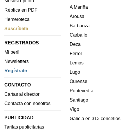
Mi suscripción
A Mariña
Réplica en PDF
Arousa
Hemeroteca
Barbanza
Suscríbete
Carballo
REGISTRADOS
Deza
Mi perfil
Ferrol
Newsletters
Lemos
Regístrate
Lugo
Ourense
CONTACTO
Pontevedra
Cartas al director
Santiago
Contacta con nosotros
Vigo
PUBLICIDAD
Galicia en 313 concellos
Tarifas publicitarias