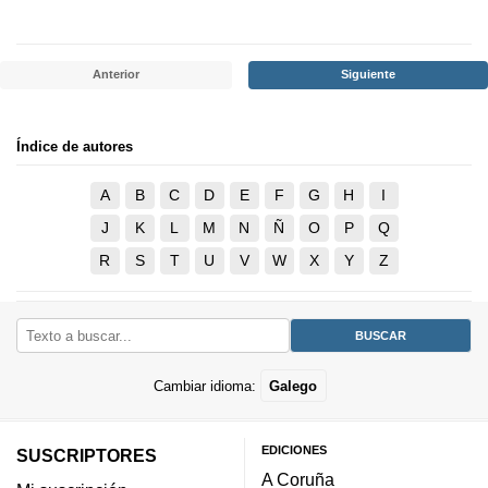
Anterior
Siguiente
Índice de autores
A
B
C
D
E
F
G
H
I
J
K
L
M
N
Ñ
O
P
Q
R
S
T
U
V
W
X
Y
Z
Cambiar idioma:
Galego
EDICIONES
SUSCRIPTORES
A Coruña