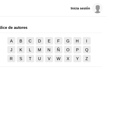
Inicia sesión
dice de autores
A
B
C
D
E
F
G
H
I
J
K
L
M
N
Ñ
O
P
Q
R
S
T
U
V
W
X
Y
Z