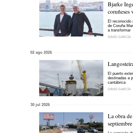
Bjarke Inge
coruñeses v
El reconocido 
de Coruña Marí
a transformar
DAVID GARCÍA
02 ago 2026
Langosteira
El puerto exte
destinadas a p
cantábrica
DAVID GARCÍA
30 jul 2026
La obra de
septiembre