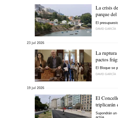
La crisis 
parque del
El presupuesto
DAVID GARCÍA
23 jul 2026
La ruptur
pactos frág
El Bloque se p
DAVID GARCÍA
19 jul 2026
El Concell
triplicarán
Supondrán un 4
actúa