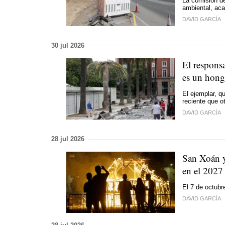
La comisión de
ambiental, aca
DAVID GARCÍA
30 jul 2026
El respons
es un hon
El ejemplar, q
reciente que o
DAVID GARCÍA
28 jul 2026
San Xoán y
en el 2027
El 7 de octubre
DAVID GARCÍA