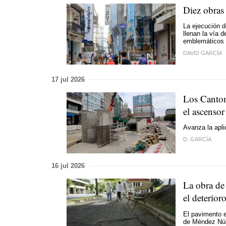
Diez obras
La ejecución d
llenan la vía 
emblemáticos e
DAVID GARCÍA
17 jul 2026
Los Canton
el ascensor
Avanza la apli
D. GARCÍA
16 jul 2026
La obra de 
el deterior
El pavimento 
de Méndez Nú