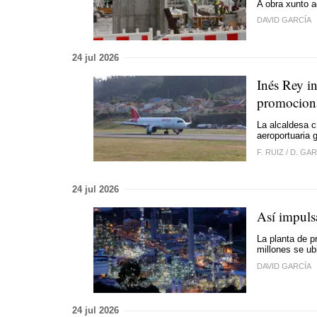
A obra xunto a
DAVID GARCÍA
24 jul 2026
Inés Rey in
promocion
La alcaldesa cr
aeroportuaria 
F. RUIZ
/
D. GAR
24 jul 2026
Así impuls
La planta de p
millones se ub
DAVID GARCÍA
24 jul 2026