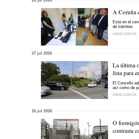
28 jul 2026
A Coruña e
Está en el cen
de trámites
DAVID GARCÍA
27 jul 2026
La última 
lista para 
El Concello ad
así como de pa
DAVID GARCÍA
26 jul 2026
O formigón
contrasta c