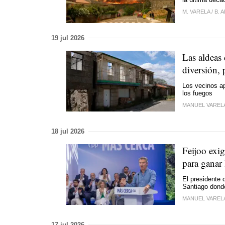
M. VARELA
/
B. 
19 jul 2026
Las aldeas
diversión, 
Los vecinos a
los fuegos
MANUEL VAREL
18 jul 2026
Feijoo exig
para ganar 
El presidente 
Santiago donde
MANUEL VAREL
17 jul 2026