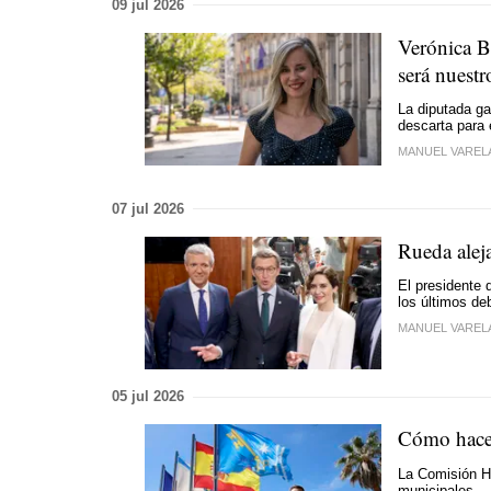
09 jul 2026
Verónica B
será nuest
La diputada g
descarta para 
MANUEL VAREL
07 jul 2026
Rueda aleja
El presidente 
los últimos de
MANUEL VAREL
05 jul 2026
Cómo hacer
La Comisión He
municipales