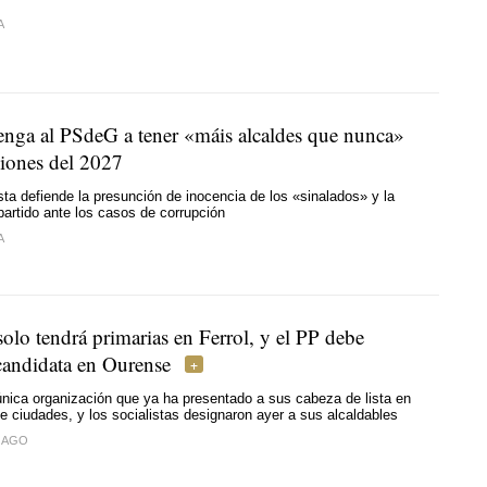
A
renga al PSdeG a tener
«máis alcaldes que nunca»
ciones del 2027
lista defiende la presunción de inocencia de los
«sinalados»
y la
partido ante los casos de corrupción
A
olo tendrá primarias en Ferrol, y el PP debe
candidata en Ourense
nica organización que ya ha presentado a sus cabeza de lista en
de ciudades, y los socialistas designaron ayer a sus alcaldables
GAGO