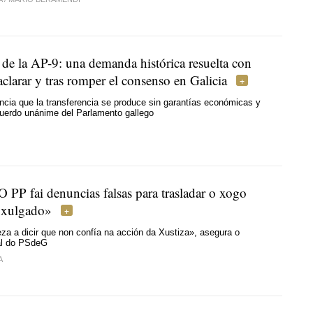
 de la AP-9: una demanda histórica resuelta con
clarar y tras romper el consenso en Galicia
cia que la transferencia se produce sin garantías económicas y
cuerdo unánime del Parlamento gallego
O PP fai denuncias falsas para trasladar o xogo
o xulgado»
a a dicir que non confía na acción da Xustiza», asegura o
ral do PSdeG
A