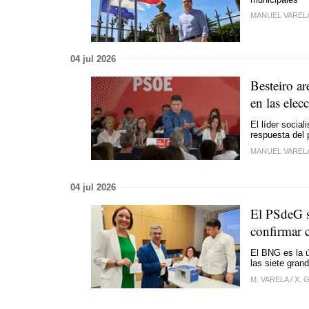
MANUEL VAREL
04 jul 2026
Besteiro a
en las elec
El líder socia
respuesta del 
MANUEL VAREL
04 jul 2026
El PSdeG s
confirmar 
El BNG es la ú
las siete gran
M. VARELA
/
X. 