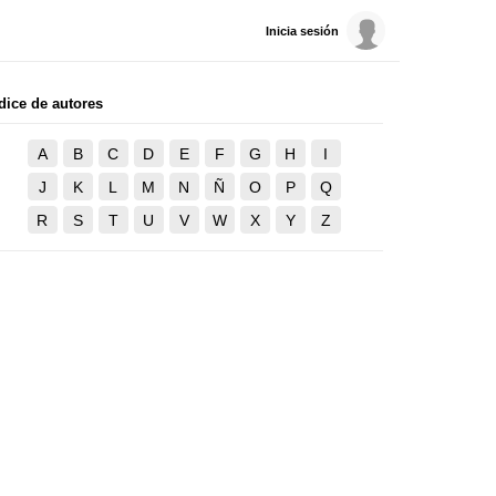
Inicia sesión
dice de autores
A
B
C
D
E
F
G
H
I
J
K
L
M
N
Ñ
O
P
Q
R
S
T
U
V
W
X
Y
Z