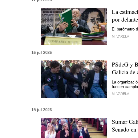
La estimac
por delant
El barómetro d
M. VARELA
16 jul 2026
PSdeG y BN
Galicia de 
La organizació
fuesen «
ampla
M. VARELA
15 jul 2026
Sumar Gali
Senado en 