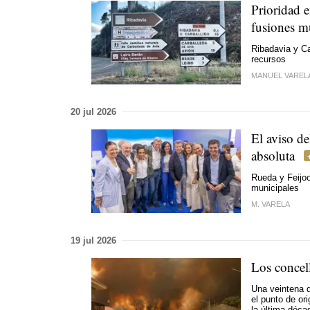
Prioridad e
fusiones m
Ribadavia y Ca
recursos
MANUEL VAREL
20 jul 2026
El aviso de
absoluta
Rueda y Feijoo
municipales
M. VARELA
19 jul 2026
Los concel
Una veintena d
el punto de or
la última déca