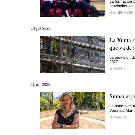
La formación a
provincias gal
MANUEL VAREL
14 jul 2026
La Xunta su
que va de 
La previsión d
2027
M. VARELA
11 jul 2026
Sumar aspir
La asamblea re
Verónica Martí
M. VARELA