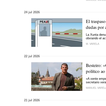
24 jul 2026
El traspaso
dudas por a
La Xunta denun
obviando el a
M. VARELA
22 jul 2026
Besteiro: «
político a
«A xente empez
secretario xe
MANUEL VAREL
21 jul 2026