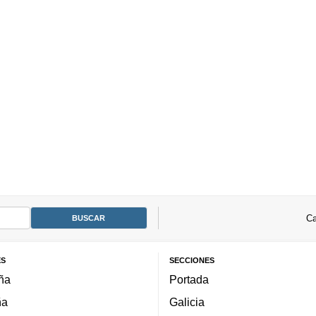
Ca
ES
SECCIONES
ña
Portada
ña
Galicia