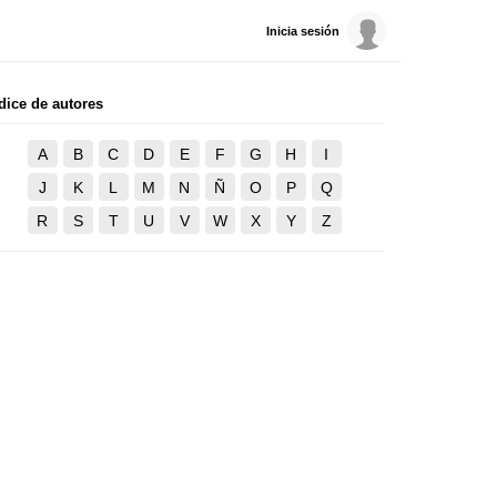
Inicia sesión
dice de autores
A
B
C
D
E
F
G
H
I
J
K
L
M
N
Ñ
O
P
Q
R
S
T
U
V
W
X
Y
Z