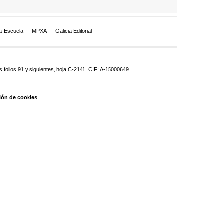
a-Escuela
MPXA
Galicia Editorial
 folios 91 y siguientes, hoja C-2141. CIF: A-15000649.
ión de cookies