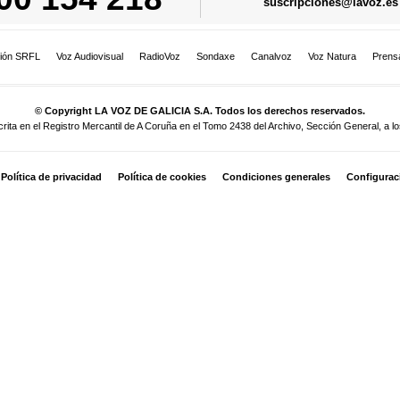
suscripciones@lavoz.es
ión SRFL
Voz Audiovisual
RadioVoz
Sondaxe
Canalvoz
Voz Natura
Prens
© Copyright LA VOZ DE GALICIA S.A. Todos los derechos reservados.
a en el Registro Mercantil de A Coruña en el Tomo 2438 del Archivo, Sección General, a los
Política de privacidad
Política de cookies
Condiciones generales
Configurac