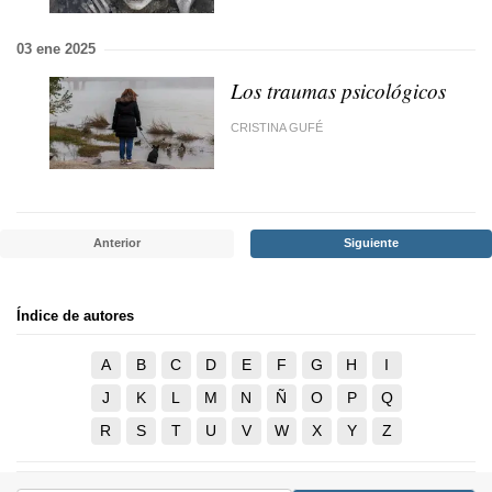
03 ene 2025
Los traumas psicológicos
CRISTINA GUFÉ
Anterior
Siguiente
Índice de autores
A
B
C
D
E
F
G
H
I
J
K
L
M
N
Ñ
O
P
Q
R
S
T
U
V
W
X
Y
Z