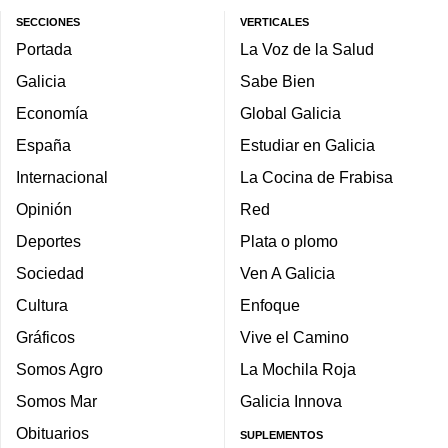
SECCIONES
VERTICALES
Portada
La Voz de la Salud
Galicia
Sabe Bien
Economía
Global Galicia
España
Estudiar en Galicia
Internacional
La Cocina de Frabisa
Opinión
Red
Deportes
Plata o plomo
Sociedad
Ven A Galicia
Cultura
Enfoque
Gráficos
Vive el Camino
Somos Agro
La Mochila Roja
Somos Mar
Galicia Innova
Obituarios
SUPLEMENTOS