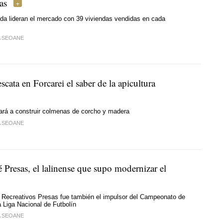
as
ada lideran el mercado con 39 viviendas vendidas en cada
A SEOANE
scata en Forcarei el saber de la apicultura
ñará a construir colmenas de corcho y madera
A SEOANE
é Presas, el lalinense que supo modernizar el
e Recreativos Presas fue también el impulsor del Campeonato de
 Liga Nacional de Futbolín
A SEOANE