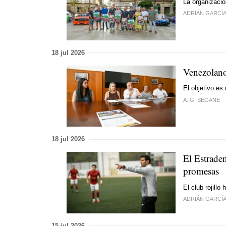
La organizació
ADRIÁN GARCÍ
18 jul 2026
Venezolano
El objetivo es
A. G. SEOANE
18 jul 2026
El Estraden
promesas
El club rojill
ADRIÁN GARCÍ
15 jul 2026