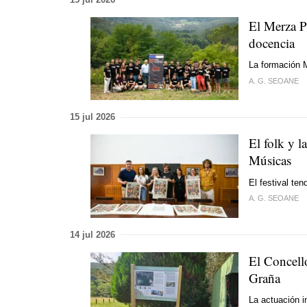
El Merza P
docencia
La formación Mu
A. G. SEOANE
15 jul 2026
El folk y l
Músicas
El festival te
A. G. SEOANE
14 jul 2026
El Concello
Graña
La actuación i