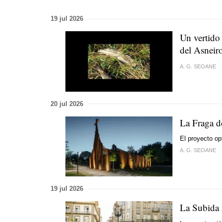
19 jul 2026
Un vertido
del Asneir
A. G. SEOANE
20 jul 2026
La Fraga d
El proyecto op
A. G. SEOANE
19 jul 2026
La Subida 