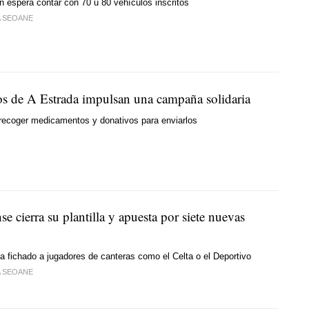
n espera contar con 70 u 80 vehículos inscritos
A SEOANE
s de A Estrada impulsan una campaña solidaria
 recoger medicamentos y donativos para enviarlos
se cierra su plantilla y apuesta por siete nuevas
o ha fichado a jugadores de canteras como el Celta o el Deportivo
A SEOANE