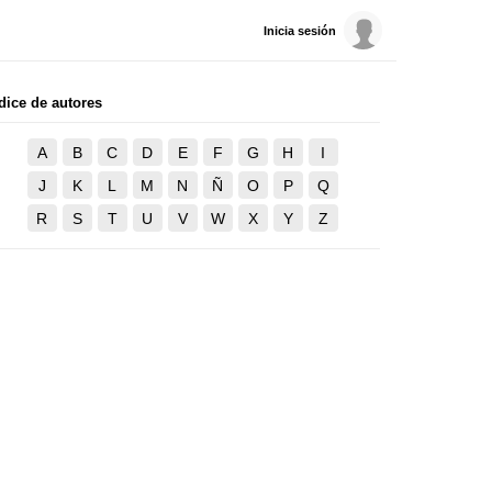
Inicia sesión
dice de autores
A
B
C
D
E
F
G
H
I
J
K
L
M
N
Ñ
O
P
Q
R
S
T
U
V
W
X
Y
Z