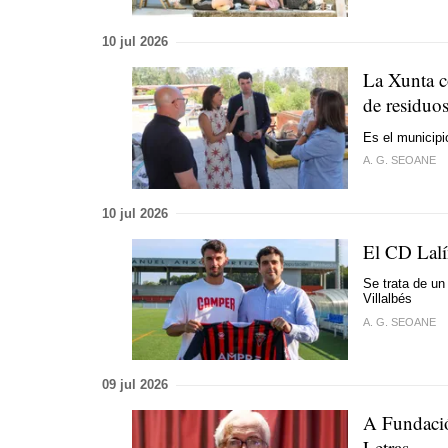
10 jul 2026
La Xunta c
de residuo
Es el municipi
A. G. SEOANE
10 jul 2026
El CD Lalí
Se trata de un
Villalbés
A. G. SEOANE
09 jul 2026
A Fundació
Letras