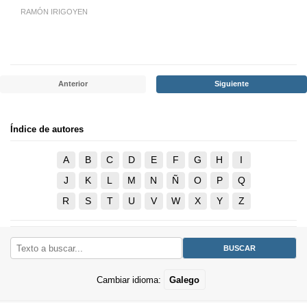
RAMÓN IRIGOYEN
Anterior
Siguiente
Índice de autores
A
B
C
D
E
F
G
H
I
J
K
L
M
N
Ñ
O
P
Q
R
S
T
U
V
W
X
Y
Z
Cambiar idioma:
Galego