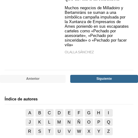
Muchos negocios de Milladoiro y
Bertamiráns se suman a una
simbólica campaña impulsada por
la Xuntanza de Empresarios de
Ames poniendo en sus escaparates
carteles como «
Pechado por
asesorarte
», «
Pechado por
sinceridade
» o «
Pechado por facer
vila
»
OLALLA SÁNCHEZ
Anterior
Siguiente
Índice de autores
A
B
C
D
E
F
G
H
I
J
K
L
M
N
Ñ
O
P
Q
R
S
T
U
V
W
X
Y
Z