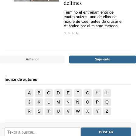
delfines
Terminó el entrenamiento de
cuatro suizos, uno de ellos de
madre de Cee, antes de cruzar el
Atlántico por el mismo método
S. G. RIAL
Anterior
Siguiente
Índice de autores
A
B
C
D
E
F
G
H
I
J
K
L
M
N
Ñ
O
P
Q
R
S
T
U
V
W
X
Y
Z