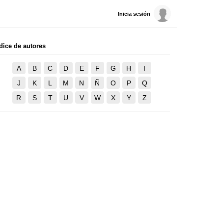
Inicia sesión
dice de autores
A
B
C
D
E
F
G
H
I
J
K
L
M
N
Ñ
O
P
Q
R
S
T
U
V
W
X
Y
Z