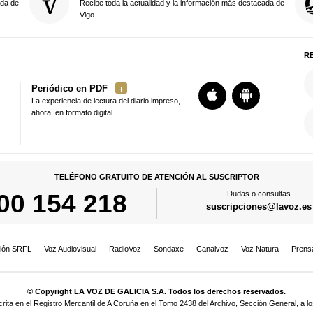
ada de
Recibe toda la actualidad y la información más destacada de
Vigo
R
Periódico en PDF
La experiencia de lectura del diario impreso,
ahora, en formato digital
TELÉFONO GRATUITO DE ATENCIÓN AL SUSCRIPTOR
00 154 218
Dudas o consultas
suscripciones@lavoz.es
ión SRFL
Voz Audiovisual
RadioVoz
Sondaxe
Canalvoz
Voz Natura
Prens
© Copyright LA VOZ DE GALICIA S.A. Todos los derechos reservados.
a en el Registro Mercantil de A Coruña en el Tomo 2438 del Archivo, Sección General, a los