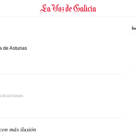
Ín
a de Asturias
 DE ASTURIAS
on más ilusión