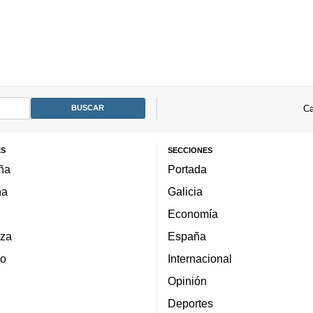
Ca
ES
SECCIONES
ña
Portada
ña
Galicia
Economía
za
España
lo
Internacional
Opinión
Deportes