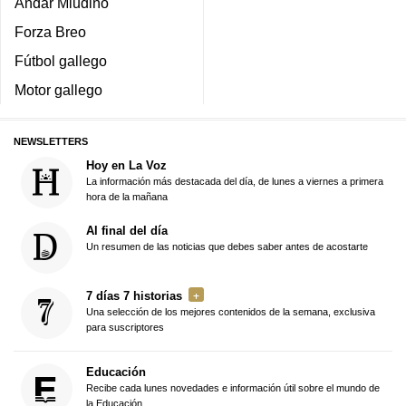
Andar Miudiño
Forza Breo
Fútbol gallego
Motor gallego
NEWSLETTERS
Hoy en La Voz
La información más destacada del día, de lunes a viernes a primera
hora de la mañana
Al final del día
Un resumen de las noticias que debes saber antes de acostarte
7 días 7 historias
Una selección de los mejores contenidos de la semana, exclusiva
para suscriptores
Educación
Recibe cada lunes novedades e información útil sobre el mundo de
la Educación