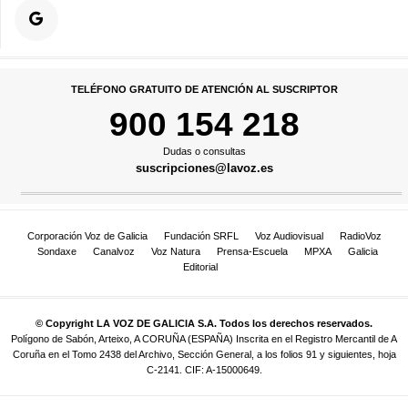
TELÉFONO GRATUITO DE ATENCIÓN AL SUSCRIPTOR
900 154 218
Dudas o consultas
suscripciones@lavoz.es
Corporación Voz de Galicia
Fundación SRFL
Voz Audiovisual
RadioVoz
Sondaxe
Canalvoz
Voz Natura
Prensa-Escuela
MPXA
Galicia
Editorial
© Copyright LA VOZ DE GALICIA S.A. Todos los derechos reservados.
Polígono de Sabón, Arteixo, A CORUÑA (ESPAÑA) Inscrita en el Registro Mercantil de A
Coruña en el Tomo 2438 del Archivo, Sección General, a los folios 91 y siguientes, hoja
C-2141. CIF: A-15000649.