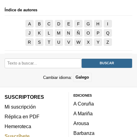
Índice de autores
A
B
C
D
E
F
G
H
I
J
K
L
M
N
Ñ
O
P
Q
R
S
T
U
V
W
X
Y
Z
Cambiar idioma:
Galego
EDICIONES
SUSCRIPTORES
A Coruña
Mi suscripción
A Mariña
Réplica en PDF
Arousa
Hemeroteca
Barbanza
Suscríbete