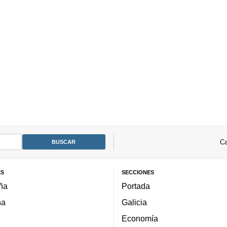
Ca
ES
SECCIONES
ña
Portada
ña
Galicia
Economía