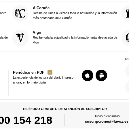
A Coruña
sobre
Recibe de lunes a viernes toda la actualidad y la información
más destacada de A Coruña
Vigo
ada de
Recibe toda la actualidad y la información más destacada de
Vigo
R
Periódico en PDF
La experiencia de lectura del diario impreso,
ahora, en formato digital
TELÉFONO GRATUITO DE ATENCIÓN AL SUSCRIPTOR
00 154 218
Dudas o consultas
suscripciones@lavoz.es