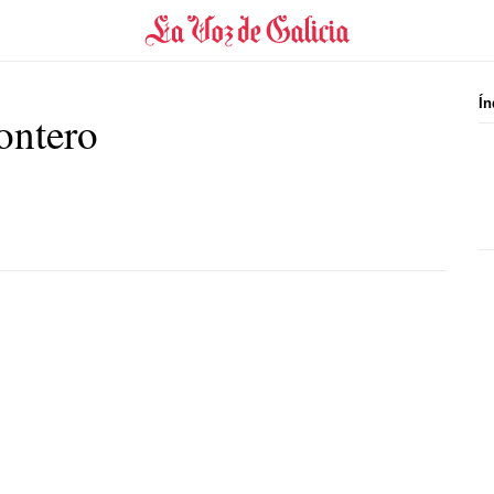
Ín
ontero