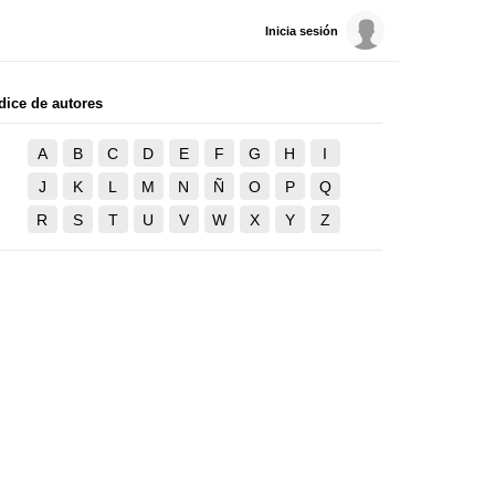
Inicia sesión
dice de autores
A
B
C
D
E
F
G
H
I
J
K
L
M
N
Ñ
O
P
Q
R
S
T
U
V
W
X
Y
Z