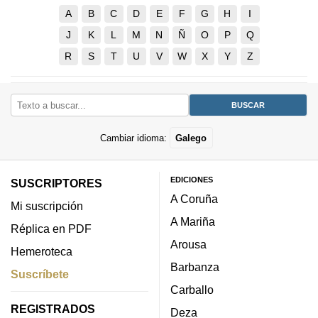
A
B
C
D
E
F
G
H
I
J
K
L
M
N
Ñ
O
P
Q
R
S
T
U
V
W
X
Y
Z
Cambiar idioma:
Galego
EDICIONES
SUSCRIPTORES
A Coruña
Mi suscripción
A Mariña
Réplica en PDF
Arousa
Hemeroteca
Barbanza
Suscríbete
Carballo
REGISTRADOS
Deza