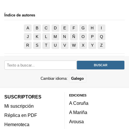
Índice de autores
A
B
C
D
E
F
G
H
I
J
K
L
M
N
Ñ
O
P
Q
R
S
T
U
V
W
X
Y
Z
Cambiar idioma:
Galego
EDICIONES
SUSCRIPTORES
A Coruña
Mi suscripción
A Mariña
Réplica en PDF
Arousa
Hemeroteca