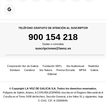
TELÉFONO GRATUITO DE ATENCIÓN AL SUSCRIPTOR
900 154 218
Dudas o consultas
suscripciones@lavoz.es
Corporación Voz de Galicia
Fundación SRFL
Voz Audiovisual
RadioVoz
Sondaxe
Canalvoz
Voz Natura
Prensa-Escuela
MPXA
Galicia
Editorial
© Copyright LA VOZ DE GALICIA S.A. Todos los derechos reservados.
Polígono de Sabón, Arteixo, A CORUÑA (ESPAÑA) Inscrita en el Registro Mercantil de A
Coruña en el Tomo 2438 del Archivo, Sección General, a los folios 91 y siguientes, hoja
C-2141. CIF: A-15000649.