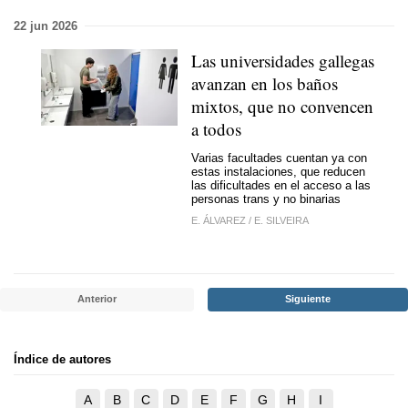
22 jun 2026
Las universidades gallegas
avanzan en los baños
mixtos, que no convencen
a todos
Varias facultades cuentan ya con
estas instalaciones, que reducen
las dificultades en el acceso a las
personas trans y no binarias
E. ÁLVAREZ
/
E. SILVEIRA
Anterior
Siguiente
Índice de autores
A
B
C
D
E
F
G
H
I