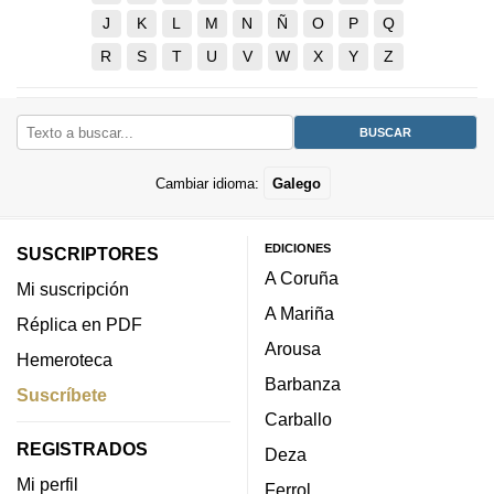
J
K
L
M
N
Ñ
O
P
Q
R
S
T
U
V
W
X
Y
Z
Cambiar idioma:
Galego
EDICIONES
SUSCRIPTORES
A Coruña
Mi suscripción
A Mariña
Réplica en PDF
Arousa
Hemeroteca
Barbanza
Suscríbete
Carballo
REGISTRADOS
Deza
Mi perfil
Ferrol