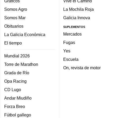
Gráficos
Vive el Camino
Somos Agro
La Mochila Roja
Somos Mar
Galicia Innova
Obituarios
SUPLEMENTOS
Mercados
La Galicia Económica
Fugas
El tiempo
Yes
Mundial 2026
Escuela
Torre de Marathon
On, revista de motor
Grada de Río
Opa Racing
CD Lugo
Andar Miudiño
Forza Breo
Fútbol gallego