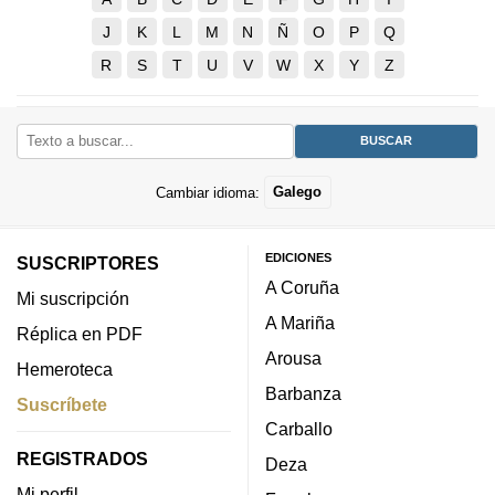
J
K
L
M
N
Ñ
O
P
Q
R
S
T
U
V
W
X
Y
Z
Cambiar idioma:
Galego
EDICIONES
SUSCRIPTORES
A Coruña
Mi suscripción
A Mariña
Réplica en PDF
Arousa
Hemeroteca
Barbanza
Suscríbete
Carballo
REGISTRADOS
Deza
Mi perfil