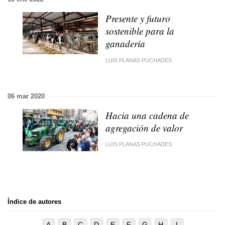
Presente y futuro
sostenible para la
ganadería
LUIS PLANAS PUCHADES
06 mar 2020
Hacia una cadena de
agregación de valor
LUIS PLANAS PUCHADES
Índice de autores
A
B
C
D
E
F
G
H
I