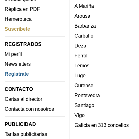
A Mariña
Réplica en PDF
Arousa
Hemeroteca
Barbanza
Suscríbete
Carballo
REGISTRADOS
Deza
Mi perfil
Ferrol
Newsletters
Lemos
Regístrate
Lugo
Ourense
CONTACTO
Pontevedra
Cartas al director
Santiago
Contacta con nosotros
Vigo
PUBLICIDAD
Galicia en 313 concellos
Tarifas publicitarias