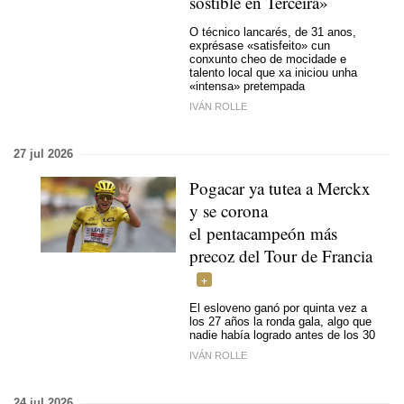
sostible en Terceira»
O técnico lancarés, de 31 anos,
exprésase «satisfeito» cun
conxunto cheo de mocidade e
talento local que xa iniciou unha
«intensa» pretempada
IVÁN ROLLE
27 jul 2026
Pogacar ya tutea a Merckx
y se corona
el pentacampeón más
precoz del Tour de Francia
El esloveno ganó por quinta vez a
los 27 años la ronda gala, algo que
nadie había logrado antes de los 30
IVÁN ROLLE
24 jul 2026