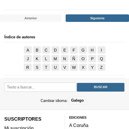
Anterior
Siguiente
Índice de autores
A
B
C
D
E
F
G
H
I
J
K
L
M
N
Ñ
O
P
Q
R
S
T
U
V
W
X
Y
Z
Cambiar idioma:
Galego
EDICIONES
SUSCRIPTORES
A Coruña
Mi suscripción