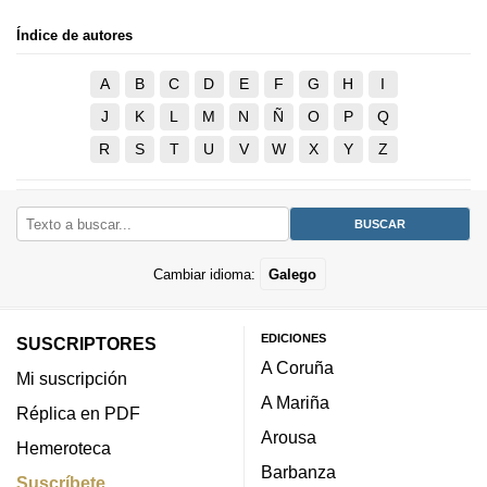
Índice de autores
A
B
C
D
E
F
G
H
I
J
K
L
M
N
Ñ
O
P
Q
R
S
T
U
V
W
X
Y
Z
Cambiar idioma:
Galego
EDICIONES
SUSCRIPTORES
A Coruña
Mi suscripción
A Mariña
Réplica en PDF
Arousa
Hemeroteca
Barbanza
Suscríbete