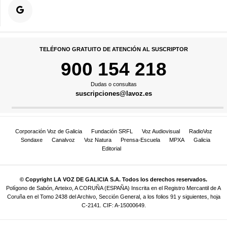
TELÉFONO GRATUITO DE ATENCIÓN AL SUSCRIPTOR
900 154 218
Dudas o consultas
suscripciones@lavoz.es
Corporación Voz de Galicia
Fundación SRFL
Voz Audiovisual
RadioVoz
Sondaxe
Canalvoz
Voz Natura
Prensa-Escuela
MPXA
Galicia
Editorial
© Copyright LA VOZ DE GALICIA S.A. Todos los derechos reservados.
Polígono de Sabón, Arteixo, A CORUÑA (ESPAÑA) Inscrita en el Registro Mercantil de A
Coruña en el Tomo 2438 del Archivo, Sección General, a los folios 91 y siguientes, hoja
C-2141. CIF: A-15000649.