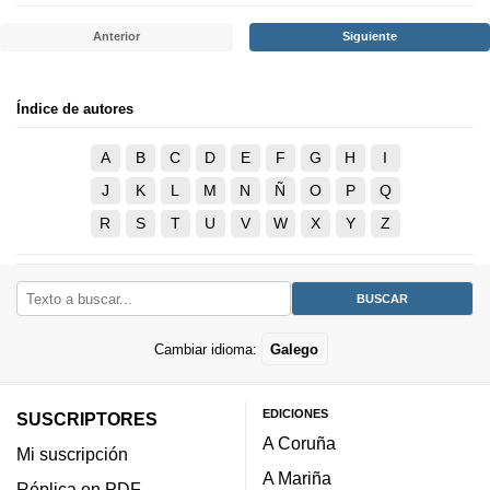
Anterior
Siguiente
Índice de autores
A
B
C
D
E
F
G
H
I
J
K
L
M
N
Ñ
O
P
Q
R
S
T
U
V
W
X
Y
Z
Cambiar idioma:
Galego
EDICIONES
SUSCRIPTORES
A Coruña
Mi suscripción
A Mariña
Réplica en PDF