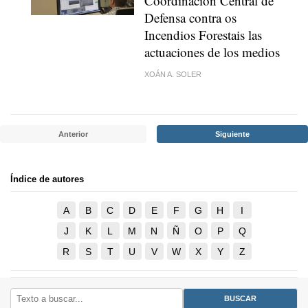
Coordinación Central de
Defensa contra os
Incendios Forestais las
actuaciones de los medios
XOÁN A. SOLER
Anterior
Siguiente
Índice de autores
A
B
C
D
E
F
G
H
I
J
K
L
M
N
Ñ
O
P
Q
R
S
T
U
V
W
X
Y
Z