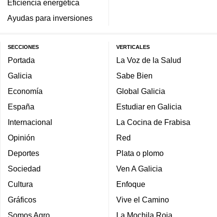
Eficiencia energética
Ayudas para inversiones
SECCIONES
VERTICALES
Portada
La Voz de la Salud
Galicia
Sabe Bien
Economía
Global Galicia
España
Estudiar en Galicia
Internacional
La Cocina de Frabisa
Opinión
Red
Deportes
Plata o plomo
Sociedad
Ven A Galicia
Cultura
Enfoque
Gráficos
Vive el Camino
Somos Agro
La Mochila Roja