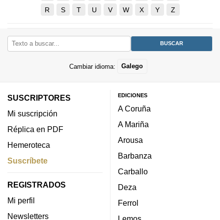
R
S
T
U
V
W
X
Y
Z
Cambiar idioma:
Galego
EDICIONES
SUSCRIPTORES
A Coruña
Mi suscripción
A Mariña
Réplica en PDF
Arousa
Hemeroteca
Barbanza
Suscríbete
Carballo
REGISTRADOS
Deza
Mi perfil
Ferrol
Newsletters
Lemos