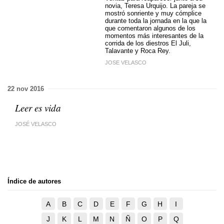
novia, Teresa Urquijo. La pareja se
mostró sonriente y muy cómplice
durante toda la jornada en la que la
que comentaron algunos de los
momentos más interesantes de la
corrida de los diestros El Juli,
Talavante y Roca Rey.
JOSE VELASCO
22 nov 2016
Leer es vida
JOSÉ VELASCO
Índice de autores
A
B
C
D
E
F
G
H
I
J
K
L
M
N
Ñ
O
P
Q