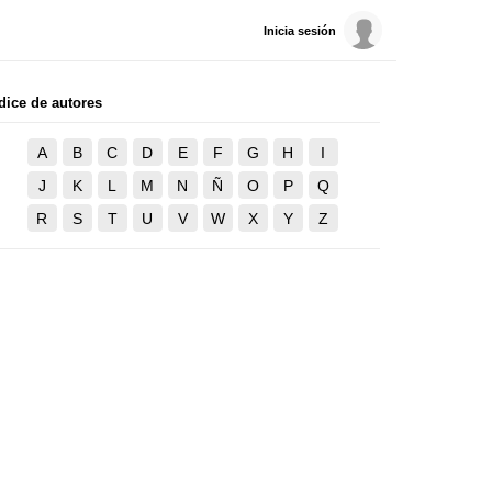
Inicia sesión
dice de autores
A
B
C
D
E
F
G
H
I
J
K
L
M
N
Ñ
O
P
Q
R
S
T
U
V
W
X
Y
Z