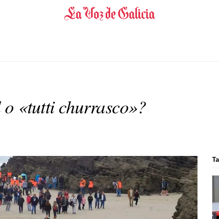
l o «tutti churrasco»?
Ta