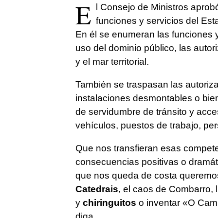
E
l Consejo de Ministros aprobó
funciones y servicios del Esta
En él se enumeran las funciones y 
uso del dominio público, las auto
y el mar territorial.
También se traspasan las autoriz
instalaciones desmontables o bie
de servidumbre de tránsito y acce
vehículos, puestos de trabajo, per
Que nos transfieran esas compete
consecuencias positivas o dramát
que nos queda de costa queremos 
Catedrais
, el caos de Combarro,
y
chiringuitos
o inventar «O Cami
diga.