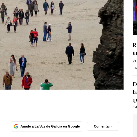
R
u
c
LA
D
l
q
CA
Añade a La Voz de Galicia en Google
Comentar ·