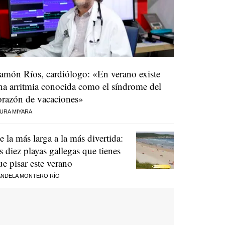
amón Ríos, cardiólogo: «En verano existe
na arritmia conocida como el síndrome del
orazón de vacaciones»
URA MIYARA
e la más larga a la más divertida:
as diez playas gallegas que tienes
ue pisar este verano
NDELA MONTERO RÍO