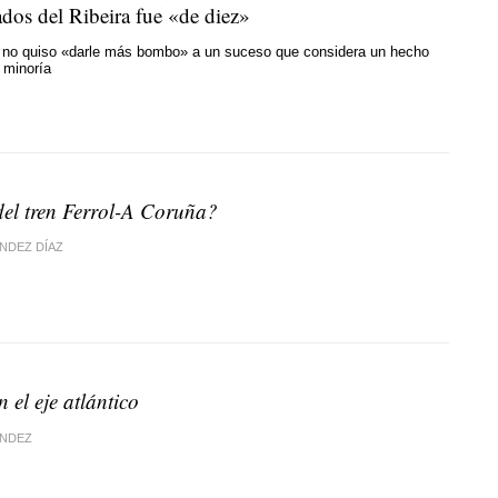
ados del Ribeira fue «de diez»
no quiso «darle más bombo» a un suceso que considera un hecho
 minoría
del tren Ferrol-A Coruña?
NDEZ DÍAZ
 el eje atlántico
ÁNDEZ