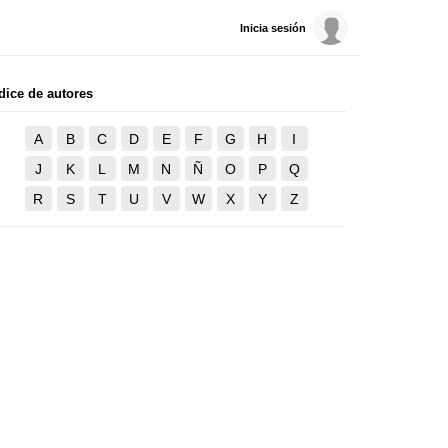
Inicia sesión
dice de autores
A
B
C
D
E
F
G
H
I
J
K
L
M
N
Ñ
O
P
Q
R
S
T
U
V
W
X
Y
Z