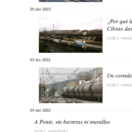
29 abr 2023
¿Por qué l
Cibrao da
XOSÉ C. FERN
03 dic 2022
Un corredo
XOSÉ C. FERN
04 abr 2022
A Ponte, sin barreras ni murallas
XOSÉ C. FERNÁNDEZ