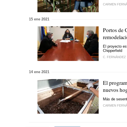
CARMEN FERN
15 ene 2021
Portos de G
remodelaci
El proyecto es
Chipperfield
C. FERNÁNDEZ
14 ene 2021
El program
nuevos hog
Más de sesenta
CARMEN FERN