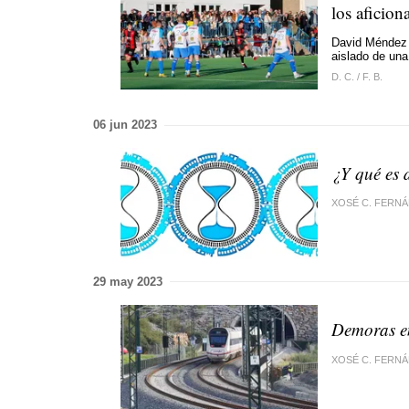
los aficion
David Méndez 
aislado de una
D. C.
/
F. B.
06 jun 2023
¿Y qué es 
XOSÉ C. FERNÁ
29 may 2023
Demoras en
XOSÉ C. FERN