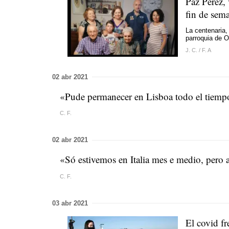
Paz Pérez,
fin de sem
La centenaria,
parroquia de 
J. C.
/
F. A
02 abr 2021
«Pude permanecer en Lisboa todo el tiemp
C. F.
02 abr 2021
«Só estivemos en Italia mes e medio, per
C. F.
03 abr 2021
El covid f