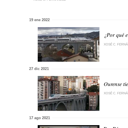
19 ene 2022
¿Por qué el
XOSÉ C. FERN
27 dic 2021
Ourense tie
XOSÉ C. FERN
17 ago 2021