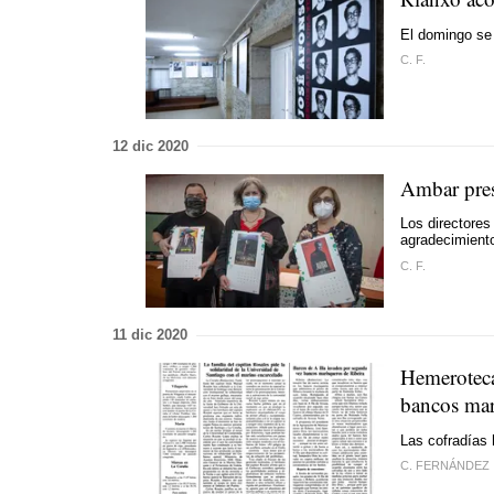
El domingo se 
C. F.
12 dic 2020
Ambar pres
Los directores
agradecimient
C. F.
11 dic 2020
Hemeroteca
bancos mar
Las cofradías 
C. FERNÁNDEZ