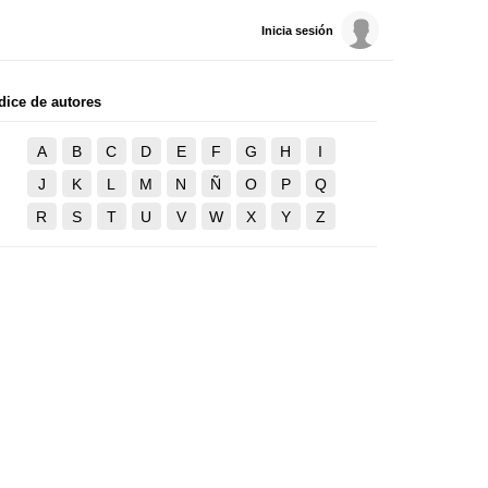
Inicia sesión
dice de autores
A
B
C
D
E
F
G
H
I
J
K
L
M
N
Ñ
O
P
Q
R
S
T
U
V
W
X
Y
Z