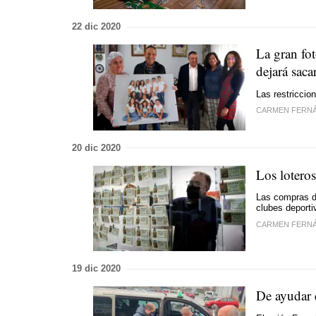
22 dic 2020
La gran fo
dejará saca
Las restriccio
CARMEN FERN
20 dic 2020
Los loteros
Las compras de
clubes deportiv
CARMEN FERN
19 dic 2020
De ayudar e