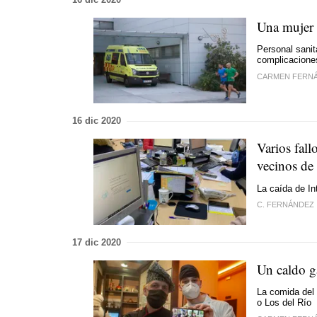
Una mujer d
Personal sanit
complicacione
CARMEN FERN
16 dic 2020
Varios fall
vecinos de 
La caída de In
C. FERNÁNDEZ
17 dic 2020
Un caldo g
La comida del
o Los del Río