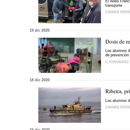
El noiés Franc
transporte
CARMEN FERN
19 dic 2020
Dosis de re
Los alumnos d
de prevención
C. FERNÁNDEZ
18 dic 2020
Ribeira, p
Los alumnos de
CARMEN FERN
16 dic 2020