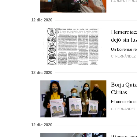
CARMEN FERN
12 dic 2020
Hemeroteca
dejó sin lu
Un boirense re
C. FERNÁNDEZ
12 dic 2020
Borja Quiz
Cáritas
El concierto se
C. FERNÁNDEZ
12 dic 2020
Rianxo aco