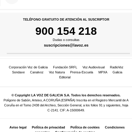
TELÉFONO GRATUITO DE ATENCIÓN AL SUSCRIPTOR
900 154 218
Dudas o consultas
suscripciones@lavoz.es
Corporación Voz de Galicia
Fundación SRFL
Voz Audiovisual
RadioVoz
Sondaxe
Canalvoz
Voz Natura
Prensa-Escuela
MPXA
Galicia
Editorial
© Copyright LA VOZ DE GALICIA S.A. Todos los derechos reservados.
Polígono de Sabón, Arteixo, A CORUÑA (ESPAÑA) Inscrita en el Registro Mercantil de A
Coruña en el Tomo 2438 del Archivo, Sección General, a los folios 91 y siguientes, hoja
C-2141. CIF: A-15000649.
Aviso legal
Política de privacidad
Política de cookies
Condiciones