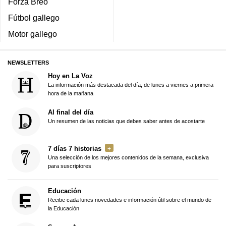
Forza Breo
Fútbol gallego
Motor gallego
NEWSLETTERS
Hoy en La Voz
La información más destacada del día, de lunes a viernes a primera
hora de la mañana
Al final del día
Un resumen de las noticias que debes saber antes de acostarte
7 días 7 historias
Una selección de los mejores contenidos de la semana, exclusiva
para suscriptores
Educación
Recibe cada lunes novedades e información útil sobre el mundo de
la Educación