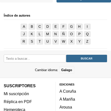
Índice de autores
A
B
C
D
E
F
G
H
I
J
K
L
M
N
Ñ
O
P
Q
R
S
T
U
V
W
X
Y
Z
Cambiar idioma:
Galego
EDICIONES
SUSCRIPTORES
A Coruña
Mi suscripción
A Mariña
Réplica en PDF
Arousa
Hemeroteca