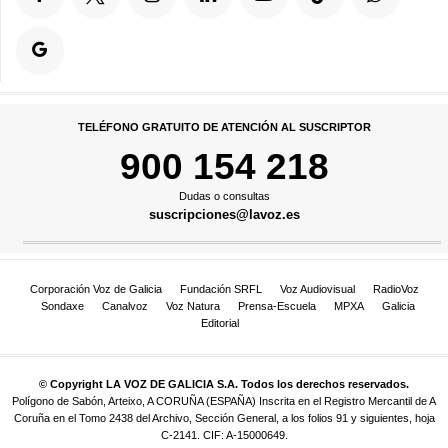
TELÉFONO GRATUITO DE ATENCIÓN AL SUSCRIPTOR
900 154 218
Dudas o consultas
suscripciones@lavoz.es
Corporación Voz de Galicia
Fundación SRFL
Voz Audiovisual
RadioVoz
Sondaxe
Canalvoz
Voz Natura
Prensa-Escuela
MPXA
Galicia
Editorial
© Copyright LA VOZ DE GALICIA S.A. Todos los derechos reservados.
Polígono de Sabón, Arteixo, A CORUÑA (ESPAÑA) Inscrita en el Registro Mercantil de A
Coruña en el Tomo 2438 del Archivo, Sección General, a los folios 91 y siguientes, hoja
C-2141. CIF: A-15000649.