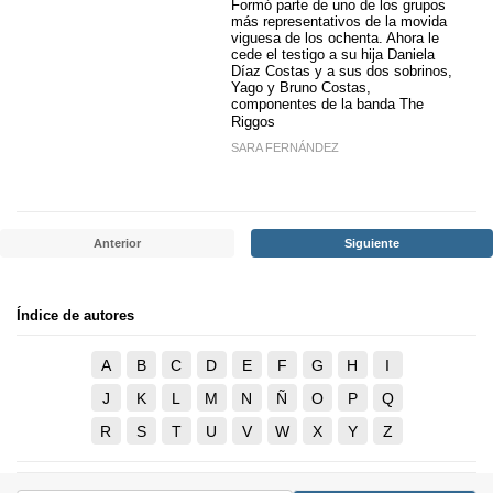
Formó parte de uno de los grupos
más representativos de la movida
viguesa de los ochenta. Ahora le
cede el testigo a su hija Daniela
Díaz Costas y a sus dos sobrinos,
Yago y Bruno Costas,
componentes de la banda The
Riggos
SARA FERNÁNDEZ
Anterior
Siguiente
Índice de autores
A
B
C
D
E
F
G
H
I
J
K
L
M
N
Ñ
O
P
Q
R
S
T
U
V
W
X
Y
Z