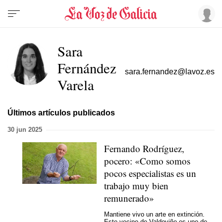
Sara
Fernández
sara.fernandez@lavoz.es
Varela
Últimos artículos publicados
30 jun 2025
Fernando Rodríguez,
pocero: «Como somos
pocos especialistas es un
trabajo muy bien
remunerado»
Mantiene vivo un arte en extinción.
Este vecino de Valdoviño es uno de