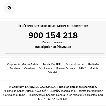
TELÉFONO GRATUITO DE ATENCIÓN AL SUSCRIPTOR
900 154 218
Dudas o consultas
suscripciones@lavoz.es
Corporación Voz de Galicia
Fundación SRFL
Voz Audiovisual
RadioVoz
Sondaxe
Canalvoz
Voz Natura
Prensa-Escuela
MPXA
Galicia
Editorial
© Copyright LA VOZ DE GALICIA S.A. Todos los derechos reservados.
Polígono de Sabón, Arteixo, A CORUÑA (ESPAÑA) Inscrita en el Registro Mercantil de A
Coruña en el Tomo 2438 del Archivo, Sección General, a los folios 91 y siguientes, hoja
C-2141. CIF: A-15000649.