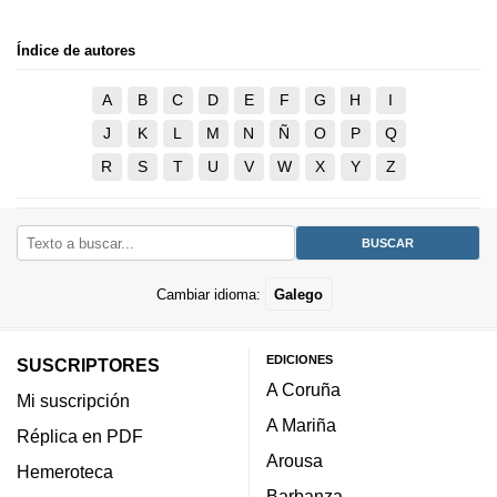
Índice de autores
A
B
C
D
E
F
G
H
I
J
K
L
M
N
Ñ
O
P
Q
R
S
T
U
V
W
X
Y
Z
Cambiar idioma:
Galego
EDICIONES
SUSCRIPTORES
A Coruña
Mi suscripción
A Mariña
Réplica en PDF
Arousa
Hemeroteca
Barbanza