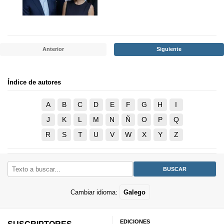
Anterior
Siguiente
Índice de autores
A
B
C
D
E
F
G
H
I
J
K
L
M
N
Ñ
O
P
Q
R
S
T
U
V
W
X
Y
Z
Cambiar idioma:
Galego
EDICIONES