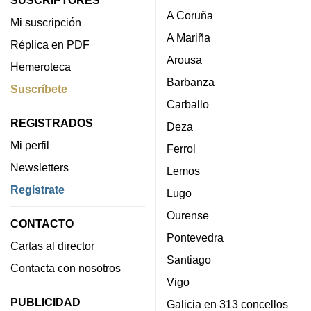
SUSCRIPTORES
A Coruña
Mi suscripción
A Mariña
Réplica en PDF
Arousa
Hemeroteca
Barbanza
Suscríbete
Carballo
REGISTRADOS
Deza
Mi perfil
Ferrol
Newsletters
Lemos
Regístrate
Lugo
Ourense
CONTACTO
Pontevedra
Cartas al director
Santiago
Contacta con nosotros
Vigo
PUBLICIDAD
Galicia en 313 concellos