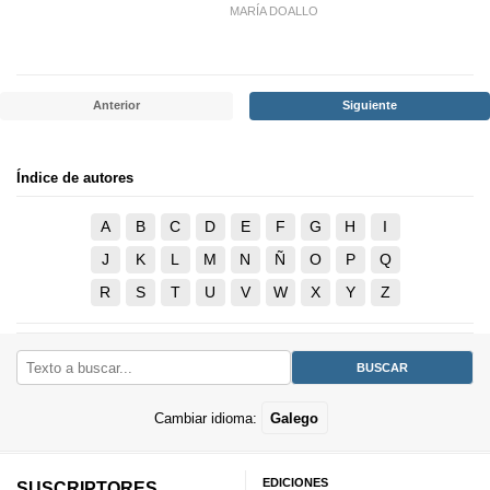
MARÍA DOALLO
Anterior
Siguiente
Índice de autores
A
B
C
D
E
F
G
H
I
J
K
L
M
N
Ñ
O
P
Q
R
S
T
U
V
W
X
Y
Z
Cambiar idioma:
Galego
EDICIONES
SUSCRIPTORES