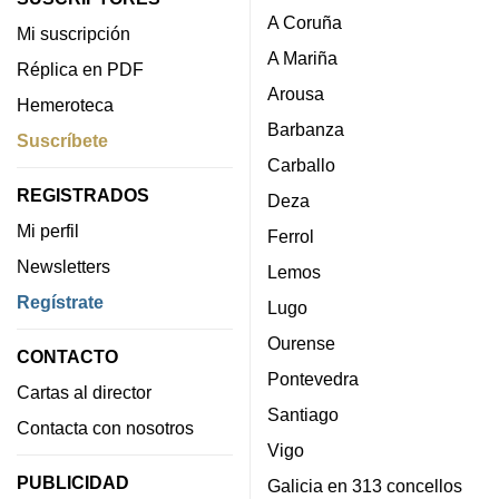
A Coruña
Mi suscripción
A Mariña
Réplica en PDF
Arousa
Hemeroteca
Barbanza
Suscríbete
Carballo
REGISTRADOS
Deza
Mi perfil
Ferrol
Newsletters
Lemos
Regístrate
Lugo
Ourense
CONTACTO
Pontevedra
Cartas al director
Santiago
Contacta con nosotros
Vigo
PUBLICIDAD
Galicia en 313 concellos