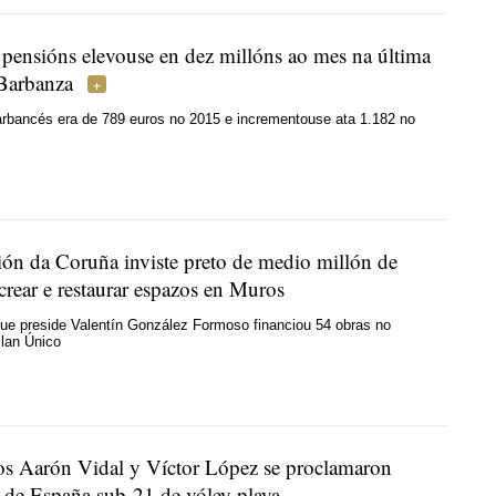
 pensións elevouse en dez millóns ao mes na última
Barbanza
arbancés era de 789 euros no 2015 e incrementouse ata 1.182 no
ón da Coruña inviste preto de medio millón de
crear e restaurar espazos en Muros
ue preside Valentín González Formoso financiou 54 obras no
Plan Único
os Aarón Vidal y Víctor López se proclamaron
de España sub-21 de vóley playa