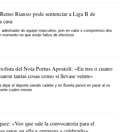
Remo Rianxo pode sentenciar a Liga B de
a casa
, adestrador do equipo masculino, pon en valor o compromiso dos
n momento no que están faltos de efectivos
bolista del Noia Portus Apostoli: «En tres o cuatro
aron tantas cosas como si llevase veinte»
 a dejar el deporte siendo cadete y en Burela pensó en parar al no
rante cuatro meses
uez: «Veo que sale la convocatoria para el
e estoy en ella y empiezo a celebrarlo»