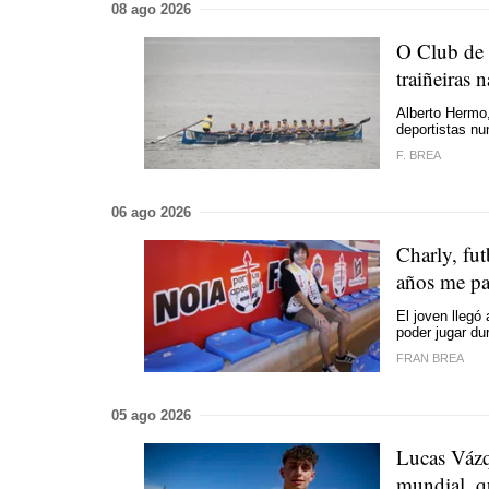
08 ago 2026
O Club de 
traiñeiras n
Alberto Hermo
deportistas nu
F. BREA
06 ago 2026
Charly, fut
años me pas
El joven llegó
poder jugar du
FRAN BREA
05 ago 2026
Lucas Vázq
mundial, qu