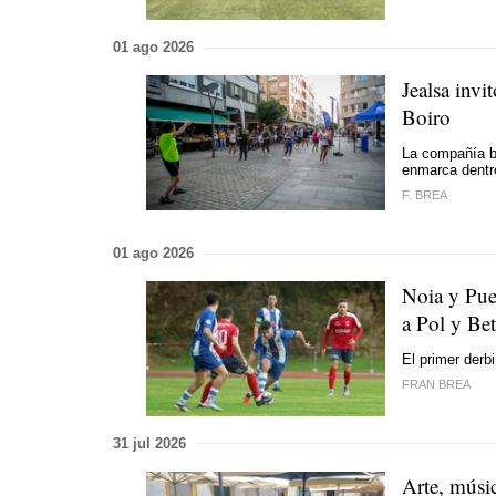
01 ago 2026
Jealsa invi
Boiro
La compañía b
enmarca dentr
F. BREA
01 ago 2026
Noia y Pueb
a Pol y Be
El primer derb
FRAN BREA
31 jul 2026
Arte, músi