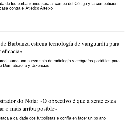
ida de los barbanzanos será al campo del Céltiga y la competición
casa contra el Atlético Arteixo
l de Barbanza estrena tecnología de vanguardia para
 eficacia
»
rcal suma una nueva sala de radiología y ecógrafos portátiles para
de
Dermatoxolía
y
Urxencias
strador do Noia
: «
O obxectivo é que a xente estea
r o máis arriba posible
»
taca a calidade dos futbolistas e confía en facer un bo ano