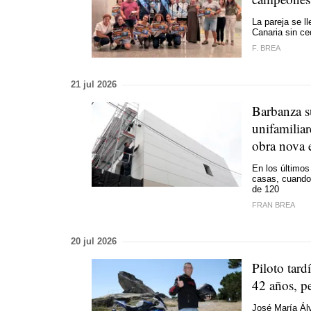
La pareja se l
Canaria sin ce
F. BREA
21 jul 2026
Barbanza s
unifamiliar
obra nova 
En los último
casas, cuando
de 120
FRAN BREA
20 jul 2026
Piloto tar
42 años, pe
José María Álv