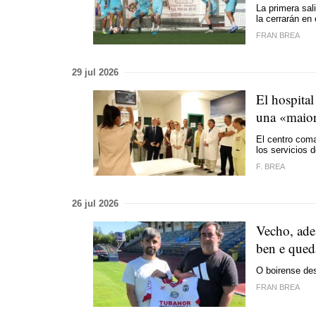
La primera sal
la cerrarán en 
FRAN BREA
29 jul 2026
El hospita
una «
maior
El centro coma
los servicios 
F. BREA
26 jul 2026
Vecho, ade
ben e queda
O boirense des
FRAN BREA