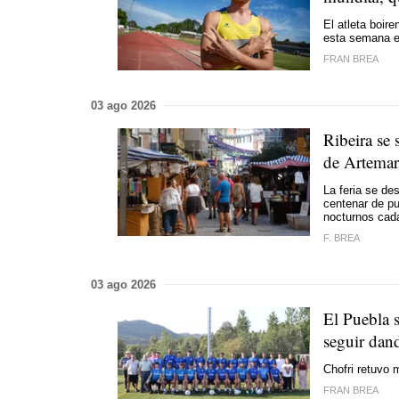
El atleta boir
esta semana 
FRAN BREA
03 ago 2026
Ribeira se 
de Artemar
La feria se de
centenar de pu
nocturnos cad
F. BREA
03 ago 2026
El Puebla s
seguir dan
Chofri retuvo 
FRAN BREA