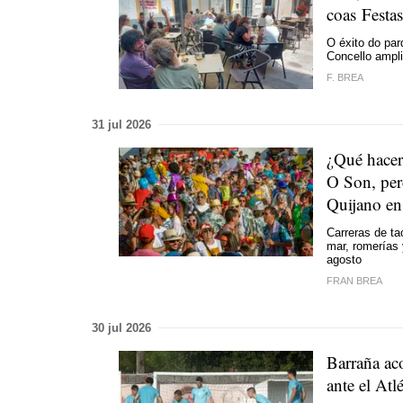
coas Festa
O éxito do pa
Concello ampli
F. BREA
31 jul 2026
¿Qué hacer
O Son, per
Quijano en
Carreras de ta
mar, romerías 
agosto
FRAN BREA
30 jul 2026
Barraña aco
ante el At