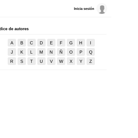
Inicia sesión
dice de autores
A
B
C
D
E
F
G
H
I
J
K
L
M
N
Ñ
O
P
Q
R
S
T
U
V
W
X
Y
Z