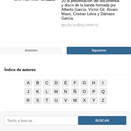
20 la presentación del documental
y disco de la banda formada por
Alberto García, Víctor Gil, Álvaro
Masó, Cristian Leiva y Dámaso
García.
BELÉN SUÁREZ PRIETO
Anterior
Siguiente
Índice de autores
A
B
C
D
E
F
G
H
I
J
K
L
M
N
Ñ
O
P
Q
R
S
T
U
V
W
X
Y
Z